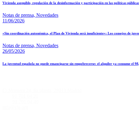
Vivienda asequible, regulación de la desinformación y participación en las políticas públic
Notas de prensa,
Novedades
11/06/2026
«Sin coordinación autonómica, el Plan de Vivienda será insuficiente»: Los consejos de juve
Notas de prensa,
Novedades
26/05/2026
La juventud española no puede emanciparse sin empobrecerse: el alquiler ya consume el 98
Informació de contacte
C/ Montera 24, 6a planta, 28013 Madrid
Tlf.:
91 701 04 20
Fax:
91 701 04 40
info@cje.org
Les nostres xarxes socials