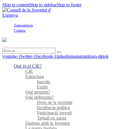
Skip to content
Skip to sidebar
Skip to footer
Transparència
Contacte
youtube-1
twitter-1
facebook-1
linkedin
instagram
logo-tiktok
Què és el CJE?
CJE
Estructura
Inscrita
Equip
Què pensem?
Què defensem?
Drets de la joventut
Incidència política
Participació juvenil
Treball en xarxa
Dialogo amb la Joventut
La nostra història