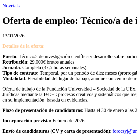
youtube-1
twitter-1
facebook-1
linkedin
instagram
logo-tiktok
Novetats
Oferta de empleo: Técnico/a de i
13/01/2026
Detalles de la oferta:
Puesto
: Técnico/a de investigación científica y desarrollo sobre partic
Retribución
: 29.000€ brutos anuales
Jornada
: Completa (37,5 horas semanales)
Tipo de contrato:
Temporal, por un periodo de diez meses (prorrogab
Modalidad
: Flexibilidad del lugar de trabajo, aunque con centro de 
Oferta de trabajo de la Fundación Universidad – Sociedad de la UEx, 
Jurídicas mediante la I+D+i: procesos creativos y sistemáticos que me
en su implementación, basada en evidencias.
Plazo de presentación de candidaturas
: Hasta el 30 de enero a las 
Incorporación prevista:
Febrero de 2026
Envío de candidaturas (CV y carta de presentación)
:
forocsyj@un