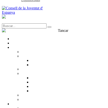
Tancar
Transparència
Contacte
Què és el CJE?
CJE
Estructura
Inscrita
Equip
Què pensem?
Què defensem?
Drets de la joventut
Incidència política
Participació juvenil
Treball en xarxa
Dialogo amb la Joventut
La nostra història
Entitats