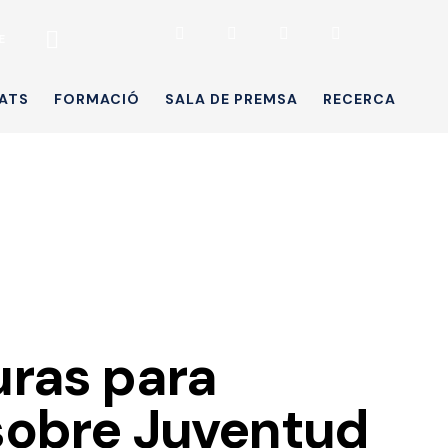
E
ATS
FORMACIÓ
SALA DE PREMSA
RECERCA
uras para
l sobre Juventud