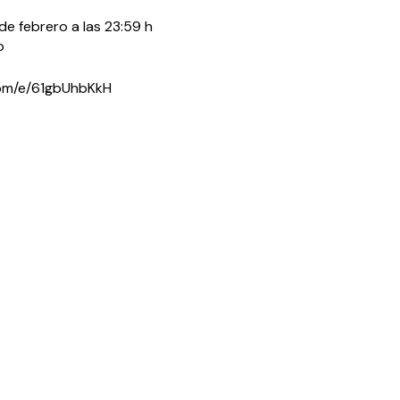
 de febrero a las 23:59 h
o
com/e/61gbUhbKkH