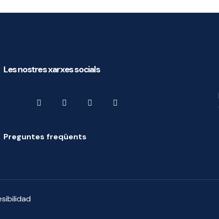
Les nostres xarxes socials
Preguntes freqüents
sibilidad