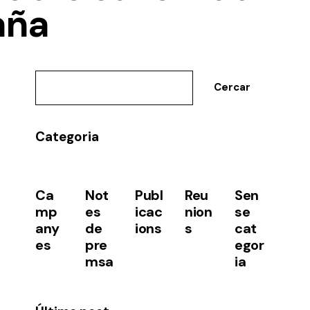
aña
Cercar
Categoria
Ca
Not
Publ
Reu
Sen
mp
es
icac
nion
se
any
de
ions
s
cat
es
pre
egor
msa
ia