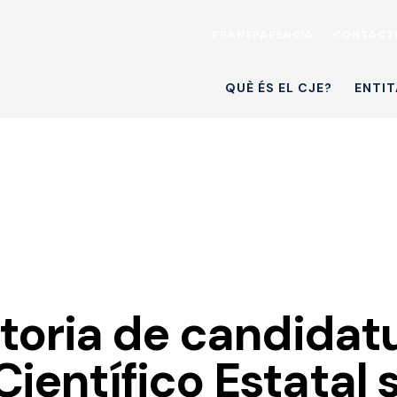
TRANSPARÈNCIA
CONTACT
QUÈ ÉS EL CJE?
ENTIT
toria de candidat
 Científico Estata