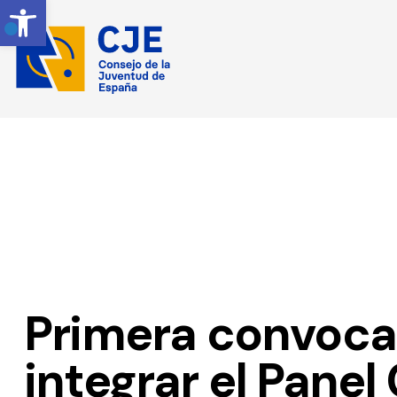
Obrir barra d' eines
NOVETATS
Primera convoca
integrar el Panel