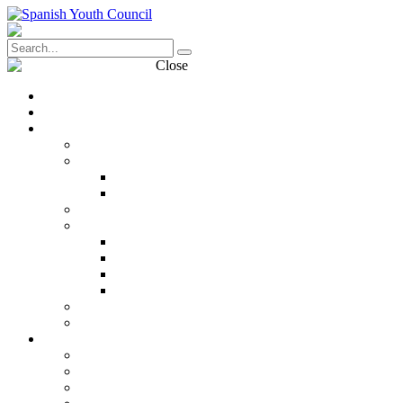
Close
Transparency
Contact
What is the CJE?
CJE
Structure
Organization chart
Team
What do we think?
What do we stand for?
Youth rights
Political incidence
Youth participation
Networking
Dialogue with Youth
Our history
Entities
As of right
Observers
By agreement