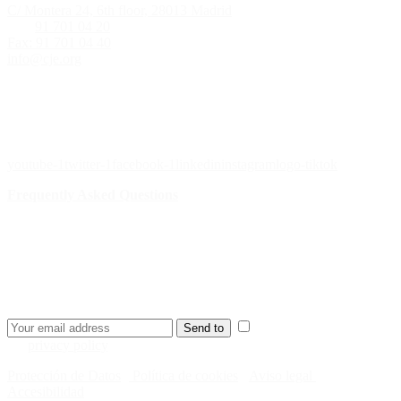
C/ Montera 24, 6th floor, 28013 Madrid
Tlf.:
91 70
1 04 20
Fax: 91 701 04 40
info@cje.org
Our social networks
youtube-1
twitter-1
facebook-1
linkedin
instagram
logo-tiktok
Frequently Asked Questions
¿Quieres recibir nuestra newsletter
semanal?
Receive news, campaigns, CJE news in your e-mail.
I have read and accept
Send to
the
privacy policy
.
Protección de Datos
·
Política de cookies
·
Aviso legal
·
Accesibilidad