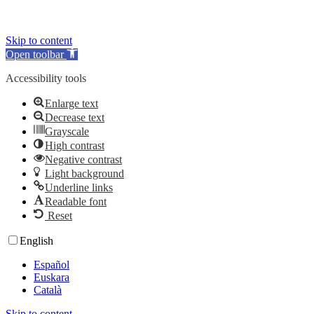
© Consejo de la Juventud de España 2024
Skip to content
Open toolbar
Accessibility tools
Enlarge text
Decrease text
Grayscale
High contrast
Negative contrast
Light background
Underline links
Readable font
Reset
English
Español
Euskara
Català
Skip to content