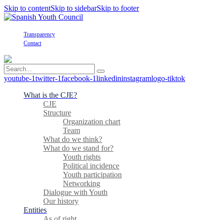
Skip to content
Skip to sidebar
Skip to footer
Transparency
Contact
youtube-1
twitter-1
facebook-1
linkedin
instagram
logo-tiktok
What is the CJE?
CJE
Structure
Organization chart
Team
What do we think?
What do we stand for?
Youth rights
Political incidence
Youth participation
Networking
Dialogue with Youth
Our history
Entities
As of right