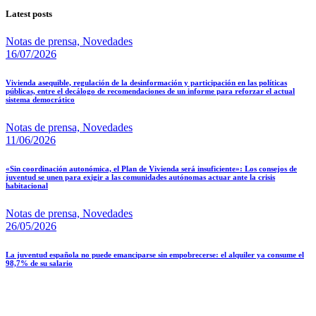
Latest posts
Notas de prensa,
Novedades
16/07/2026
Vivienda asequible, regulación de la desinformación y participación en las políticas
públicas, entre el decálogo de recomendaciones de un informe para reforzar el actual
sistema democrático
Notas de prensa,
Novedades
11/06/2026
«Sin coordinación autonómica, el Plan de Vivienda será insuficiente»: Los consejos de
juventud se unen para exigir a las comunidades autónomas actuar ante la crisis
habitacional
Notas de prensa,
Novedades
26/05/2026
La juventud española no puede emanciparse sin empobrecerse: el alquiler ya consume el
98,7% de su salario
Contact information