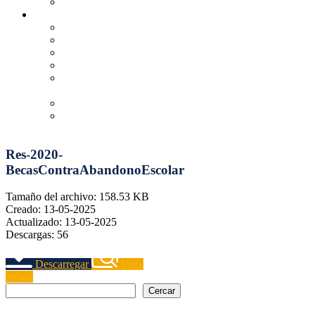
Campanyes
Recerca
Observatori d' Emancipació
Más allá del compromiso y la reacción
Youth Test: hacia un informe de impacto generacional
Un problema como una casa
Proceso de participación de la Ley de Juventud y
Justicia Intergeneracional
La maledicció de l'eterna joventut
Equilibristas
Res-2020-
BecasContraAbandonoEscolar
Tamaño del archivo: 158.53 KB
Creado: 13-05-2025
Actualizado: 13-05-2025
Descargas: 56
Descarregar
Vista
prèvia
Cercar