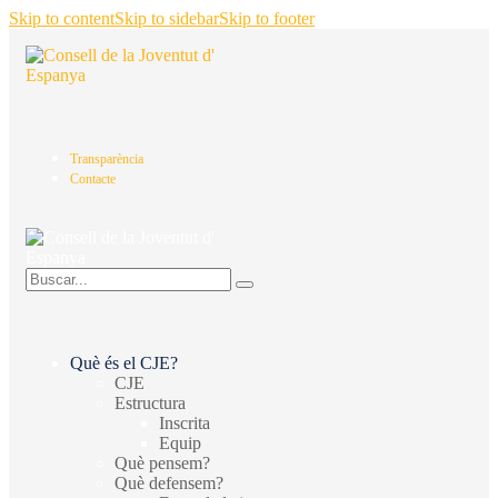
Skip to content
Skip to sidebar
Skip to footer
Transparència
Contacte
Què és el CJE?
CJE
Estructura
Inscrita
Equip
Què pensem?
Què defensem?