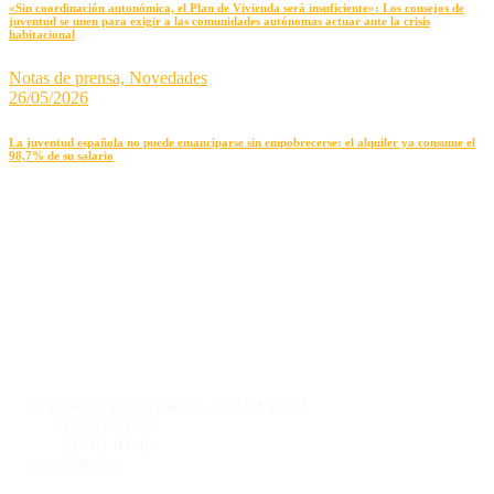
«Sin coordinación autonómica, el Plan de Vivienda será insuficiente»: Los consejos de
juventud se unen para exigir a las comunidades autónomas actuar ante la crisis
habitacional
Notas de prensa,
Novedades
26/05/2026
La juventud española no puede emanciparse sin empobrecerse: el alquiler ya consume el
98,7% de su salario
Informació de contacte
C/ Montera 24, 6a planta, 28013 Madrid
Tlf.:
91 701 04 20
Fax:
91 701 04 40
info@cje.org