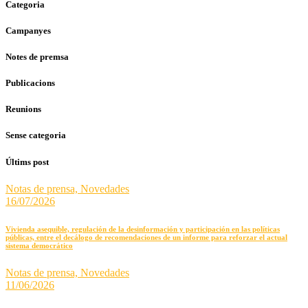
Categoria
Campanyes
Notes de premsa
Publicacions
Reunions
Sense categoria
Últims post
Notas de prensa,
Novedades
16/07/2026
Vivienda asequible, regulación de la desinformación y participación en las políticas
públicas, entre el decálogo de recomendaciones de un informe para reforzar el actual
sistema democrático
Notas de prensa,
Novedades
11/06/2026