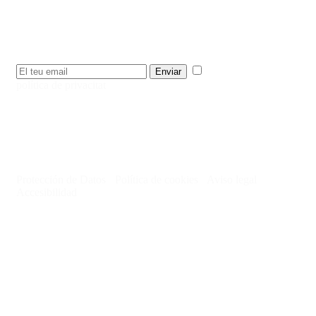
Rep les novetats, campanyes, notícies del CJE en el teu e-mail.
He llegit i accepto la
Enviar
política de privacitat
.
Protección de Datos
·
Política de cookies
·
Aviso legal
·
Accesibilidad
© Consejo de la Juventud de España 2024