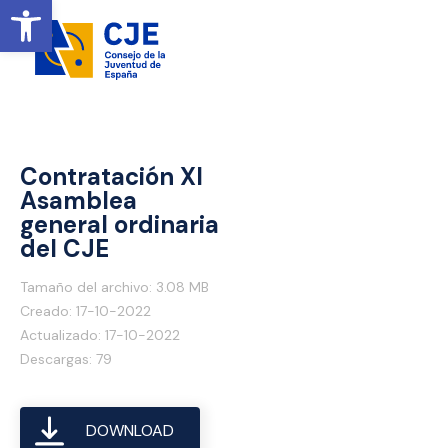
Open toolbar
Contratación XI
Asamblea
general ordinaria
del CJE
Tamaño del archivo: 3.08 MB
Creado: 17-10-2022
Actualizado: 17-10-2022
Descargas: 79
DOWNLOAD