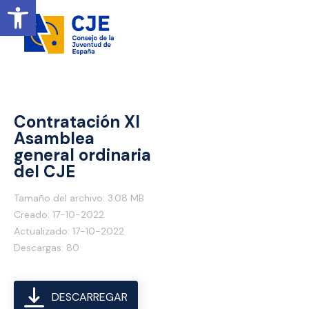
Obrir barra d' eines
Contratación XI
Asamblea
general ordinaria
del CJE
Tamaño del archivo: 3.08 MB
Creado: 17-10-2022
Actualizado: 17-10-2022
Descargas: 80
DESCARREGAR