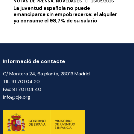
NOTAS DE PRENSA,
NOVEDADES
26/05/2026
La juventud española no puede
emanciparse sin empobrecerse: el alquiler
ya consume el 98,7% de su salario
Informació de contacte
C/ Montera 24, 6a planta, 28013 Madrid
Tlf.:
91 701 04 20
Fax:
91 701 04 40
info@cje.org