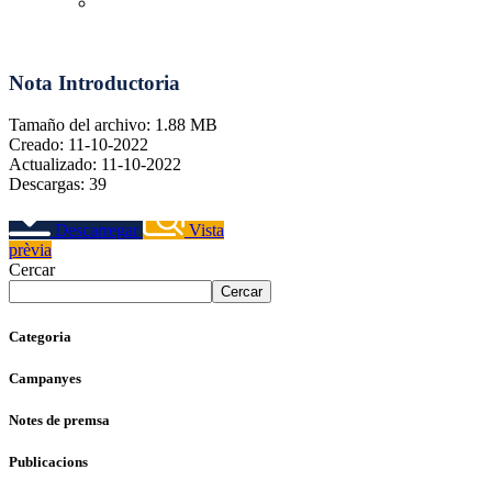
Equilibristas
youtube-1
twitter-1
facebook-1
linkedin
instagram
logo-tiktok
Nota Introductoria
Tamaño del archivo: 1.88 MB
Creado: 11-10-2022
Actualizado: 11-10-2022
Descargas: 39
Descarregar
Vista
prèvia
Cercar
Cercar
Categoria
Campanyes
Notes de premsa
Publicacions