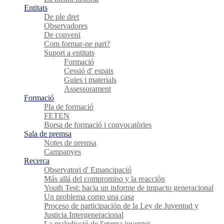
Entitats
De ple dret
Observadores
De conveni
Com formar-ne part?
Suport a entitats
Formació
Cessió d' espais
Guies i materials
Assessorament
Formació
Pla de formació
FETEN
Borsa de formació i convocatòries
Sala de premsa
Notes de premsa
Campanyes
Recerca
Observatori d' Emancipació
Más allá del compromiso y la reacción
Youth Test: hacia un informe de impacto generacional
Un problema como una casa
Proceso de participación de la Ley de Juventud y
Justicia Intergeneracional
La maledicció de l'eterna joventut