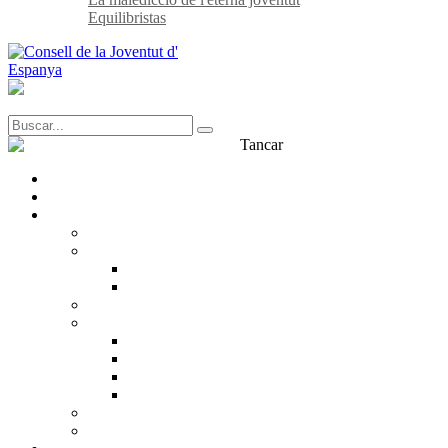
Equilibristas
Tancar
Transparència
Contacte
Què és el CJE?
CJE
Estructura
Inscrita
Equip
Què pensem?
Què defensem?
Drets de la joventut
Incidència política
Participació juvenil
Treball en xarxa
Dialogo amb la Joventut
La nostra història