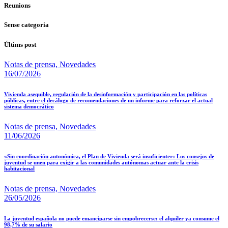
Reunions
Sense categoria
Últims post
Notas de prensa,
Novedades
16/07/2026
Vivienda asequible, regulación de la desinformación y participación en las políticas
públicas, entre el decálogo de recomendaciones de un informe para reforzar el actual
sistema democrático
Notas de prensa,
Novedades
11/06/2026
«Sin coordinación autonómica, el Plan de Vivienda será insuficiente»: Los consejos de
juventud se unen para exigir a las comunidades autónomas actuar ante la crisis
habitacional
Notas de prensa,
Novedades
26/05/2026
La juventud española no puede emanciparse sin empobrecerse: el alquiler ya consume el
98,7% de su salario