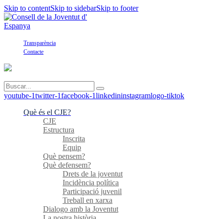
Skip to content
Skip to sidebar
Skip to footer
Transparència
Contacte
youtube-1
twitter-1
facebook-1
linkedin
instagram
logo-tiktok
Què és el CJE?
CJE
Estructura
Inscrita
Equip
Què pensem?
Què defensem?
Drets de la joventut
Incidència política
Participació juvenil
Treball en xarxa
Dialogo amb la Joventut
La nostra història