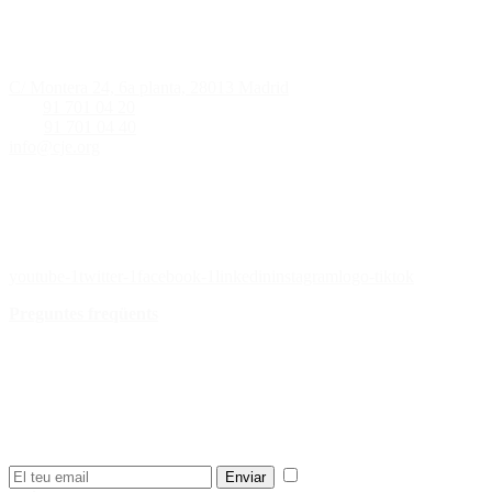
Informació de contacte
C/ Montera 24, 6a planta, 28013 Madrid
Tlf.:
91 701 04 20
Fax:
91 701 04 40
info@cje.org
Les nostres xarxes socials
youtube-1
twitter-1
facebook-1
linkedin
instagram
logo-tiktok
Preguntes freqüents
¿Quieres recibir nuestra newsletter
semanal?
Rep les novetats, campanyes, notícies del CJE en el teu e-mail.
He llegit i accepto la
Enviar