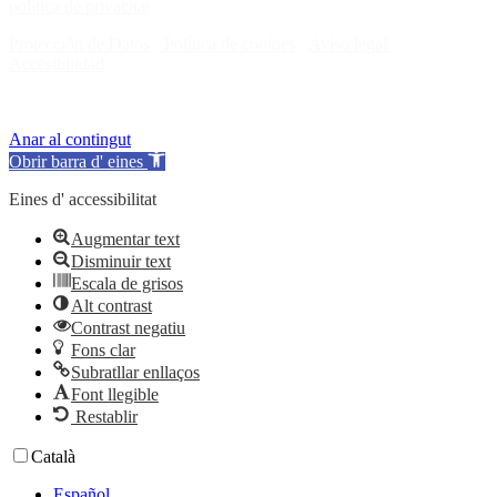
política de privacitat
.
Protección de Datos
·
Política de cookies
·
Aviso legal
·
Accesibilidad
© Consejo de la Juventud de España 2024
Anar al contingut
Obrir barra d' eines
Eines d' accessibilitat
Augmentar text
Disminuir text
Escala de grisos
Alt contrast
Contrast negatiu
Fons clar
Subratllar enllaços
Font llegible
Restablir
Català
Español