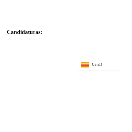
Candidaturas:
Català
Aquí encontrarás toda la información necesaria para el proceso
de selección del personal laboral
Fecha máxima de inscripción: 31 de agosto de 2023.
Inscríbete en: https://forms.gle/sLTP391PuW8LHe7H6
Consultas en info@cje.org