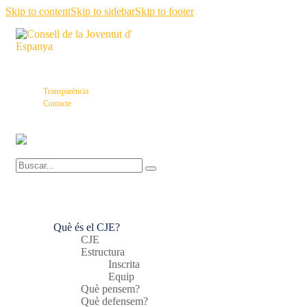
Skip to content
Skip to sidebar
Skip to footer
Transparència
Contacte
Què és el CJE?
CJE
Estructura
Inscrita
Equip
Què pensem?
Què defensem?