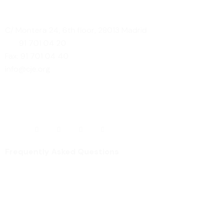
Contact information
C/ Montera 24, 6th floor, 28013 Madrid
Tlf.:
91 70
1 04 20
Fax: 91 701 04 40
info@cje.org
Our social networks
Frequently Asked Questions
¿Quieres recibir nuestra newsletter
semanal?
Receive news, campaigns, CJE news in your e-mail.