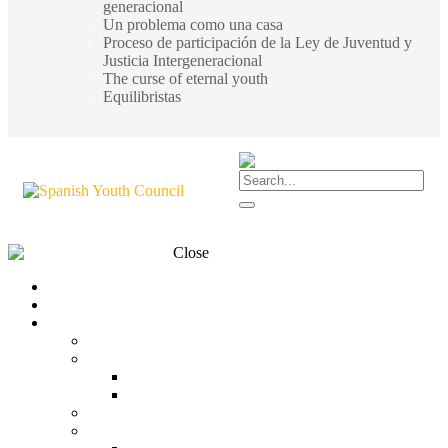
generacional
Un problema como una casa
Proceso de participación de la Ley de Juventud y
Justicia Intergeneracional
The curse of eternal youth
Equilibristas
Close
Transparency
Contact
What is the CJE?
CJE
Structure
Organization chart
Team
What do we think?
What do we stand for?