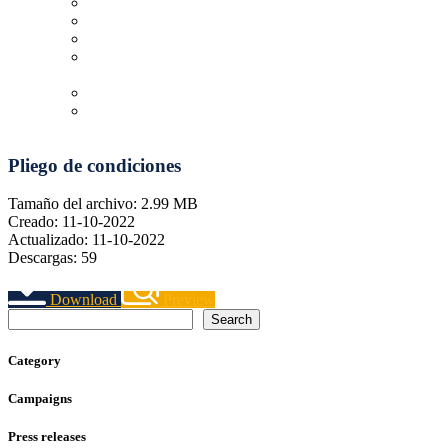
Más allá del compromiso y la reacción
Youth Test: hacia un informe de impacto generacional
Un problema como una casa
Proceso de participación de la Ley de Juventud y
Justicia Intergeneracional
The curse of eternal youth
Equilibristas
Pliego de condiciones
Tamaño del archivo: 2.99 MB
Creado: 11-10-2022
Actualizado: 11-10-2022
Descargas: 59
Download
Preview
Search
Category
Campaigns
Press releases