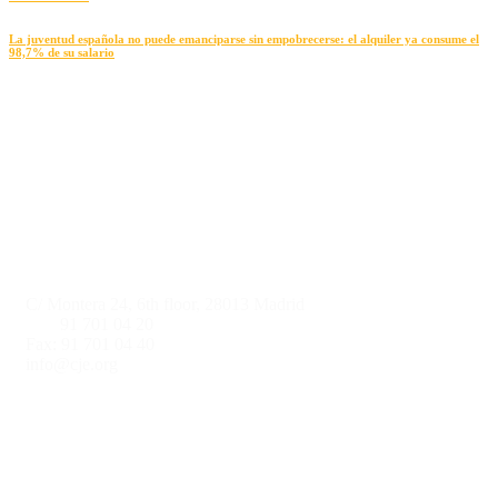
La juventud española no puede emanciparse sin empobrecerse: el alquiler ya consume el
98,7% de su salario
Contact information
C/ Montera 24, 6th floor, 28013 Madrid
Tlf.:
91 70
1 04 20
Fax: 91 701 04 40
info@cje.org