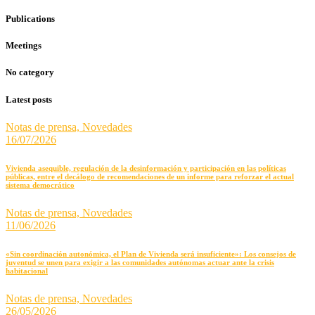
Publications
Meetings
No category
Latest posts
Notas de prensa,
Novedades
16/07/2026
Vivienda asequible, regulación de la desinformación y participación en las políticas
públicas, entre el decálogo de recomendaciones de un informe para reforzar el actual
sistema democrático
Notas de prensa,
Novedades
11/06/2026
«Sin coordinación autonómica, el Plan de Vivienda será insuficiente»: Los consejos de
juventud se unen para exigir a las comunidades autónomas actuar ante la crisis
habitacional
Notas de prensa,
Novedades
26/05/2026