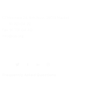
Contact information
C/ Montera 24, 6th floor, 28013 Madrid
Tlf.:
91 70
1 04 20
Fax: 91 701 04 40
info@cje.org
Our social networks
Frequently Asked Questions
¿Quieres recibir nuestra newsletter
semanal?
Receive news, campaigns, CJE news in your e-mail.