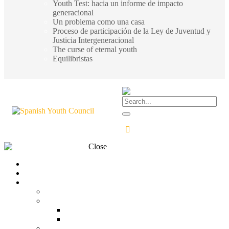
Youth Test: hacia un informe de impacto
generacional
Un problema como una casa
Proceso de participación de la Ley de Juventud y
Justicia Intergeneracional
The curse of eternal youth
Equilibristas
Close
Transparency
Contact
What is the CJE?
CJE
Structure
Organization chart
Team
What do we think?