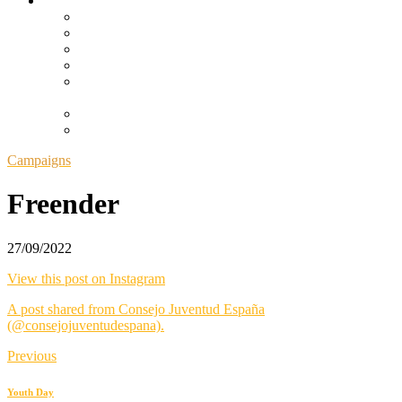
Research
Emancipation Observatory
Más allá del compromiso y la reacción
Youth Test: hacia un informe de impacto generacional
Un problema como una casa
Proceso de participación de la Ley de Juventud y
Justicia Intergeneracional
The curse of eternal youth
Equilibristas
Campaigns
Freender
27/09/2022
View this post on Instagram
A post shared from Consejo Juventud España
(@consejojuventudespana).
Previous
Youth Day