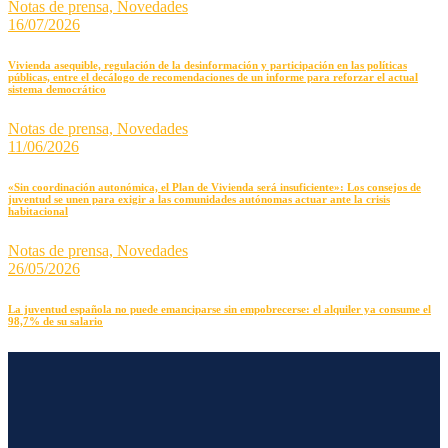
Notas de prensa,
Novedades
16/07/2026
Vivienda asequible, regulación de la desinformación y participación en las políticas
públicas, entre el decálogo de recomendaciones de un informe para reforzar el actual
sistema democrático
Notas de prensa,
Novedades
11/06/2026
«Sin coordinación autonómica, el Plan de Vivienda será insuficiente»: Los consejos de
juventud se unen para exigir a las comunidades autónomas actuar ante la crisis
habitacional
Notas de prensa,
Novedades
26/05/2026
La juventud española no puede emanciparse sin empobrecerse: el alquiler ya consume el
98,7% de su salario