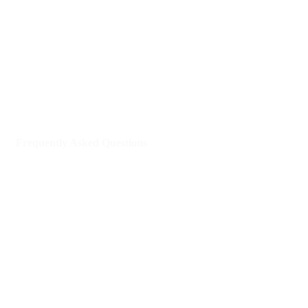
Our social networks
Frequently Asked Questions
¿Quieres recibir nuestra newsletter
semanal?
Receive news, campaigns, CJE news in your e-mail.