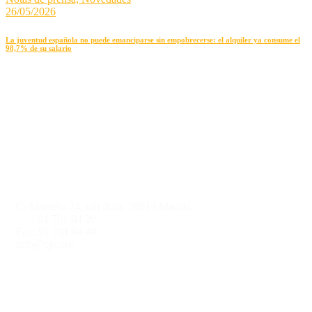
26/05/2026
La juventud española no puede emanciparse sin empobrecerse: el alquiler ya consume el
98,7% de su salario
Contact information
C/ Montera 24, 6th floor, 28013 Madrid
Tlf.:
91 70
1 04 20
Fax: 91 701 04 40
info@cje.org