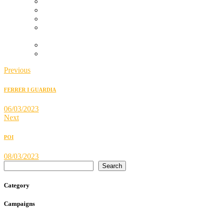
Más allá del compromiso y la reacción
Youth Test: hacia un informe de impacto generacional
Un problema como una casa
Proceso de participación de la Ley de Juventud y
Justicia Intergeneracional
The curse of eternal youth
Equilibristas
Previous
FERRER I GUARDIA
06/03/2023
Next
POI
08/03/2023
Search
Category
Campaigns