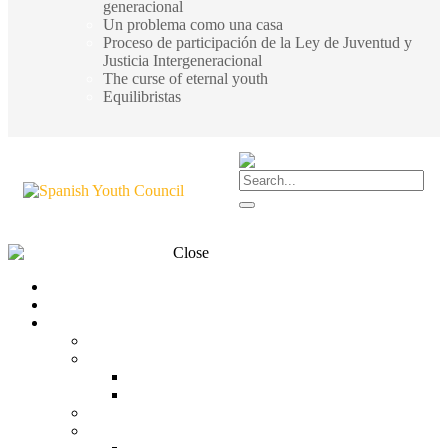
generacional
Un problema como una casa
Proceso de participación de la Ley de Juventud y
Justicia Intergeneracional
The curse of eternal youth
Equilibristas
Close
Transparency
Contact
What is the CJE?
CJE
Structure
Organization chart
Team
What do we think?
What do we stand for?