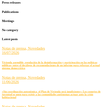
Press releases
Publications
Meetings
No category
Latest posts
Notas de prensa,
Novedades
16/07/2026
Vivienda asequible, regulación de la desinformación y participación en las políticas
públicas, entre el decálogo de recomendaciones de un informe para reforzar el actual
sistema democrático
Notas de prensa,
Novedades
11/06/2026
«Sin coordinación autonómica, el Plan de Vivienda será insuficiente»: Los consejos de
juventud se unen para exigir a las comunidades autónomas actuar ante la crisis
habitacional
Notas de prensa,
Novedades