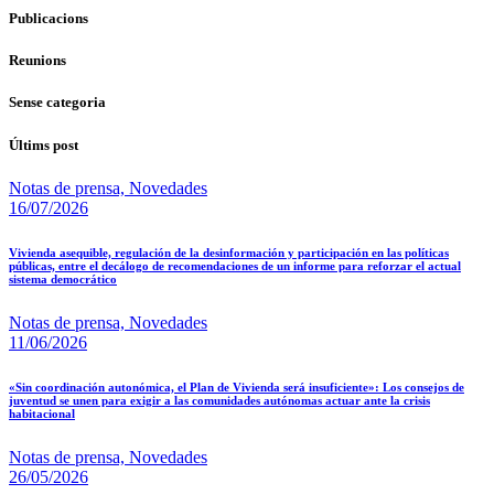
Publicacions
Reunions
Sense categoria
Últims post
Notas de prensa,
Novedades
16/07/2026
Vivienda asequible, regulación de la desinformación y participación en las políticas
públicas, entre el decálogo de recomendaciones de un informe para reforzar el actual
sistema democrático
Notas de prensa,
Novedades
11/06/2026
«Sin coordinación autonómica, el Plan de Vivienda será insuficiente»: Los consejos de
juventud se unen para exigir a las comunidades autónomas actuar ante la crisis
habitacional
Notas de prensa,
Novedades
26/05/2026