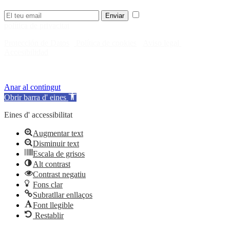
He llegit i accepto la
Enviar
política de privacitat
.
Protección de Datos
·
Política de cookies
·
Aviso legal
·
Accesibilidad
© Consejo de la Juventud de España 2024
Anar al contingut
Obrir barra d' eines
Eines d' accessibilitat
Augmentar text
Disminuir text
Escala de grisos
Alt contrast
Contrast negatiu
Fons clar
Subratllar enllaços
Font llegible
Restablir