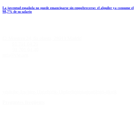
La juventud española no puede emanciparse sin empobrecerse: el alquiler ya consume el
98,7% de su salario
Informació de contacte
C/ Montera 24, 6a planta, 28013 Madrid
Tlf.:
91 701 04 20
Fax:
91 701 04 40
info@cje.org
Les nostres xarxes socials
youtube-1
twitter-1
facebook-1
linkedin
instagram
logo-tiktok
Preguntes freqüents
¿Quieres recibir nuestra newsletter
semanal?
Rep les novetats, campanyes, notícies del CJE en el teu e-mail.