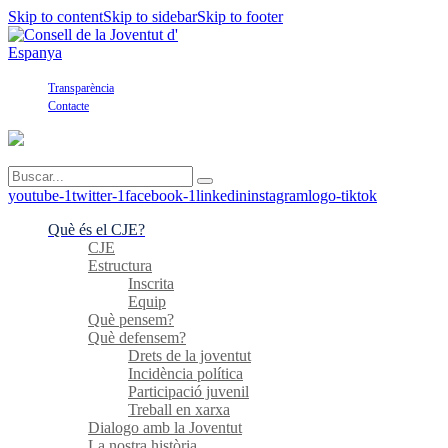
Skip to content
Skip to sidebar
Skip to footer
Transparència
Contacte
youtube-1
twitter-1
facebook-1
linkedin
instagram
logo-tiktok
Què és el CJE?
CJE
Estructura
Inscrita
Equip
Què pensem?
Què defensem?
Drets de la joventut
Incidència política
Participació juvenil
Treball en xarxa
Dialogo amb la Joventut
La nostra història