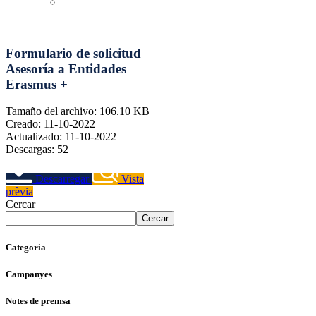
Equilibristas
youtube-1
twitter-1
facebook-1
linkedin
instagram
logo-tiktok
Formulario de solicitud
Asesoría a Entidades
Erasmus +
Tamaño del archivo: 106.10 KB
Creado: 11-10-2022
Actualizado: 11-10-2022
Descargas: 52
Descarregar
Vista
prèvia
Cercar
Cercar
Categoria
Campanyes
Notes de premsa