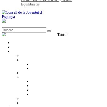
Equilibristas
Tancar
Transparència
Contacte
Què és el CJE?
CJE
Estructura
Inscrita
Equip
Què pensem?
Què defensem?
Drets de la joventut
Incidència política
Participació juvenil
Treball en xarxa
Dialogo amb la Joventut
La nostra història