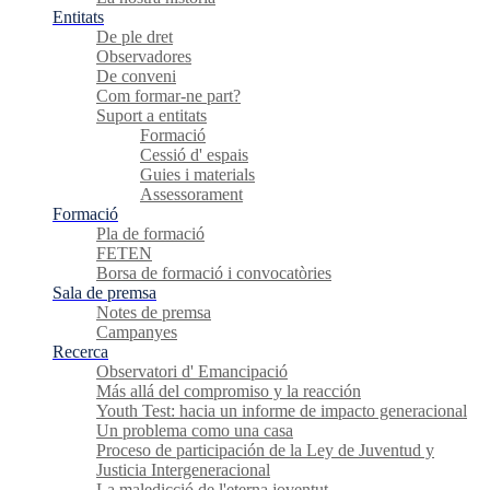
Entitats
De ple dret
Observadores
De conveni
Com formar-ne part?
Suport a entitats
Formació
Cessió d' espais
Guies i materials
Assessorament
Formació
Pla de formació
FETEN
Borsa de formació i convocatòries
Sala de premsa
Notes de premsa
Campanyes
Recerca
Observatori d' Emancipació
Más allá del compromiso y la reacción
Youth Test: hacia un informe de impacto generacional
Un problema como una casa
Proceso de participación de la Ley de Juventud y
Justicia Intergeneracional
La maledicció de l'eterna joventut