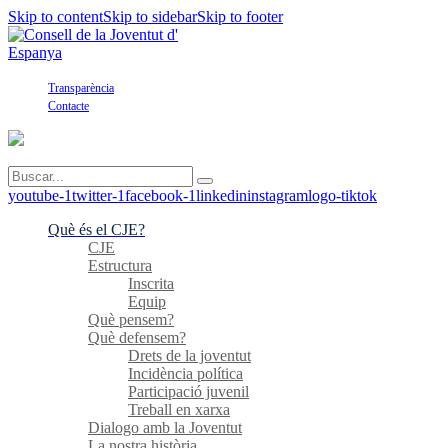
Skip to content
Skip to sidebar
Skip to footer
Transparència
Contacte
youtube-1
twitter-1
facebook-1
linkedin
instagram
logo-tiktok
Què és el CJE?
CJE
Estructura
Inscrita
Equip
Què pensem?
Què defensem?
Drets de la joventut
Incidència política
Participació juvenil
Treball en xarxa
Dialogo amb la Joventut
La nostra història