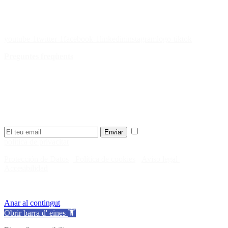
Les nostres xarxes socials
youtube-1
twitter-1
facebook-1
linkedin
instagram
logo-tiktok
Preguntes freqüents
¿Quieres recibir nuestra newsletter
semanal?
Rep les novetats, campanyes, notícies del CJE en el teu e-mail.
He llegit i accepto la
Enviar
política de privacitat
.
Protección de Datos
·
Política de cookies
·
Aviso legal
·
Accesibilidad
© Consejo de la Juventud de España 2024
Anar al contingut
Obrir barra d' eines