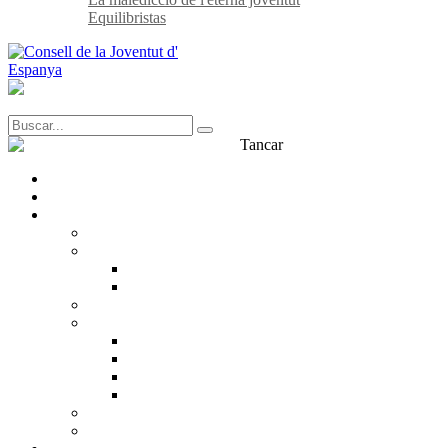
Equilibristas
Tancar
Transparència
Contacte
Què és el CJE?
CJE
Estructura
Inscrita
Equip
Què pensem?
Què defensem?
Drets de la joventut
Incidència política
Participació juvenil
Treball en xarxa
Dialogo amb la Joventut
La nostra història