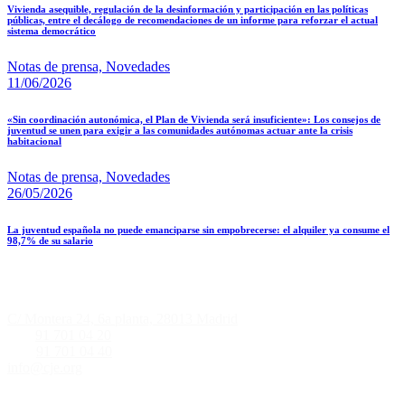
Vivienda asequible, regulación de la desinformación y participación en las políticas
públicas, entre el decálogo de recomendaciones de un informe para reforzar el actual
sistema democrático
Notas de prensa,
Novedades
11/06/2026
«Sin coordinación autonómica, el Plan de Vivienda será insuficiente»: Los consejos de
juventud se unen para exigir a las comunidades autónomas actuar ante la crisis
habitacional
Notas de prensa,
Novedades
26/05/2026
La juventud española no puede emanciparse sin empobrecerse: el alquiler ya consume el
98,7% de su salario
Informació de contacte
C/ Montera 24, 6a planta, 28013 Madrid
Tlf.:
91 701 04 20
Fax:
91 701 04 40
info@cje.org