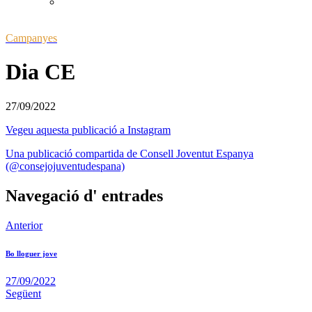
Equilibristas
youtube-1
twitter-1
facebook-1
linkedin
instagram
logo-tiktok
Campanyes
Dia CE
27/09/2022
Vegeu aquesta publicació a Instagram
Una publicació compartida de Consell Joventut Espanya
(@consejojuventudespana)
Navegació d' entrades
Anterior
Bo lloguer jove
27/09/2022
Següent