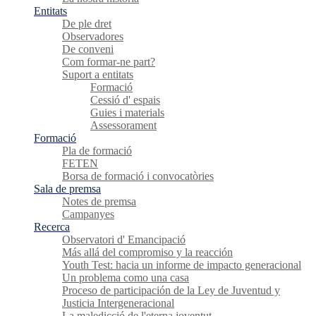
Entitats
De ple dret
Observadores
De conveni
Com formar-ne part?
Suport a entitats
Formació
Cessió d' espais
Guies i materials
Assessorament
Formació
Pla de formació
FETEN
Borsa de formació i convocatòries
Sala de premsa
Notes de premsa
Campanyes
Recerca
Observatori d' Emancipació
Más allá del compromiso y la reacción
Youth Test: hacia un informe de impacto generacional
Un problema como una casa
Proceso de participación de la Ley de Juventud y
Justicia Intergeneracional
La maledicció de l'eterna joventut