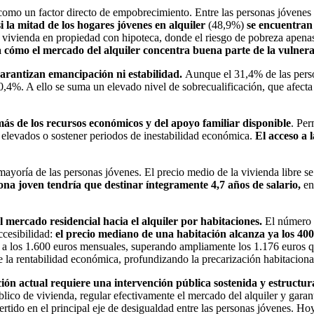
como un factor directo de empobrecimiento. Entre las personas jóvenes 
i la mitad de los hogares jóvenes en alquiler
(48,9%)
se encuentra
vivienda en propiedad con hipoteca, donde el riesgo de pobreza apenas va
a cómo el mercado del alquiler concentra buena parte de la vulnera
garantizan emancipación ni estabilidad.
Aunque el 31,4% de las perso
20,4%. A ello se suma un elevado nivel de sobrecualificación, que afec
s de los recursos económicos y del apoyo familiar disponible
. Per
es elevados o sostener periodos de inestabilidad económica.
El acceso a 
mayoría de las personas jóvenes. El precio medio de la vivienda libre se
na joven tendría que destinar íntegramente 4,7 años de salario,
en
 mercado residencial hacia el alquiler por habitaciones.
El número 
cesibilidad:
el precio mediano de una habitación alcanza ya los 40
s a los 1.600 euros mensuales, superando ampliamente los 1.176 euros q
 la rentabilidad económica, profundizando la precarización habitacional
ación actual requiere una intervención pública sostenida y estructur
co de vivienda, regular efectivamente el mercado del alquiler y garanti
ertido en el principal eje de desigualdad entre las personas jóvenes. H