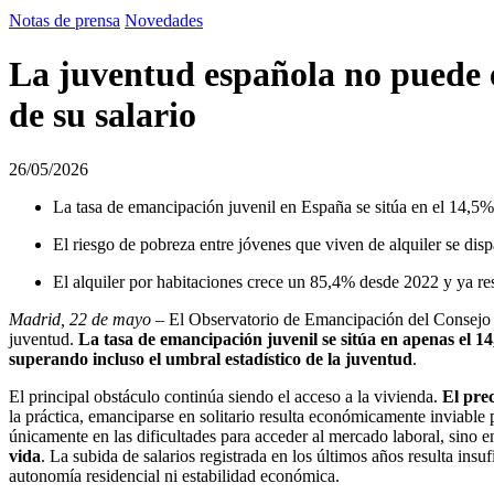
youtube-1
twitter-1
facebook-1
linkedin
instagram
logo-tiktok
Notas de prensa
Novedades
La juventud española no puede 
de su salario
26/05/2026
La tasa de emancipación juvenil en España se sitúa en el 14,5%
El riesgo de pobreza entre jóvenes que viven de alquiler se dis
El alquiler por habitaciones crece un 85,4% desde 2022 y ya re
Madrid, 22 de mayo
–
El Observatorio de Emancipación del Consejo d
juventud.
La tasa de emancipación juvenil se sitúa en apenas el 14
superando incluso el umbral estadístico de la juventud
.
El principal obstáculo continúa siendo el acceso a la vivienda.
El pre
la práctica, emanciparse en solitario resulta económicamente inviable
únicamente en las dificultades para acceder al mercado laboral, sino e
vida
. La subida de salarios registrada en los últimos años resulta insu
autonomía residencial ni estabilidad económica.