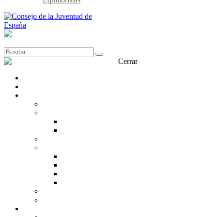
Cerrar
Transparencia
Contacto
¿Qué es el CJE?
CJE
Estructura
Organigrama
Equipo
¿Qué pensamos?
¿Qué defendemos?
Derechos de la juventud
Incidencia política
Participación juvenil
Trabajo en red
Díalogo con la Juventud
Nuestra historia
Entidades