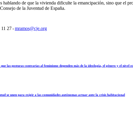
 hablando de que la vivienda dificulte la emancipación, sino que el pr
 Consejo de la Juventud de España.
7 11
27 -
mramos@cje.org
ue las posturas contrarias al feminismo dependen más de la ideología, el género y el nivel e
ntud se unen para exigir a las comunidades autónomas actuar ante la crisis habitacional