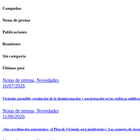
Campañas
Notas de prensa
Publicaciones
Reuniones
Sin categoría
Últimos post
Notas de prensa,
Novedades
16/07/2026
Vivienda asequible, regulación de la desinformación y participación en las políticas públic
Notas de prensa,
Novedades
11/06/2026
«Sin coordinación autonómica, el Plan de Vivienda será insuficiente»: Los consejos de juve