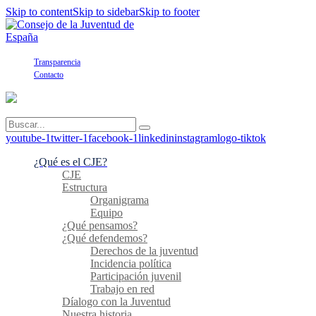
Skip to content
Skip to sidebar
Skip to footer
Transparencia
Contacto
youtube-1
twitter-1
facebook-1
linkedin
instagram
logo-tiktok
¿Qué es el CJE?
CJE
Estructura
Organigrama
Equipo
¿Qué pensamos?
¿Qué defendemos?
Derechos de la juventud
Incidencia política
Participación juvenil
Trabajo en red
Díalogo con la Juventud
Nuestra historia