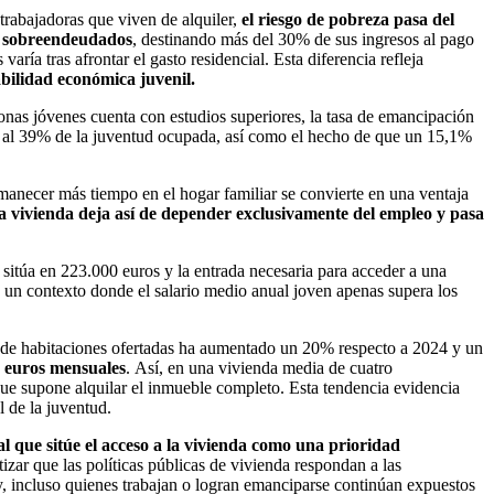
trabajadoras que viven de alquiler,
el riesgo de pobreza pasa del
n sobreendeudados
, destinando más del 30% de sus ingresos al pago
ría tras afrontar el gasto residencial. Esta diferencia refleja
bilidad económica juvenil.
nas jóvenes cuenta con estudios superiores, la tasa de emancipación
ta al 39% de la juventud ocupada, así como el hecho de que un 15,1%
manecer más tiempo en el hogar familiar se convierte en una ventaja
la vivienda deja así de depender exclusivamente del empleo y pasa
 sitúa en 223.000 euros y la entrada necesaria para acceder a una
 un contexto donde el salario medio anual joven apenas supera los
de habitaciones ofertadas ha aumentado un 20% respecto a 2024 y un
0 euros mensuales
. Así, en una vivienda media de cuatro
ue supone alquilar el inmueble completo. Esta tendencia evidencia
 de la juventud.
al que sitúe el acceso a la vivienda como una prioridad
zar que las políticas públicas de vivienda respondan a las
oy, incluso quienes trabajan o logran emanciparse continúan expuestos