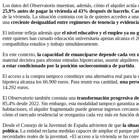
Los datos del Observatorio muestran, además, cómo el alquiler actúa 
25,9% antes de pagar la vivienda al 43% después de hacerlo.
Cas
de la vivienda. La situación contrasta con la de quienes acceden a una 
una
creciente desigualdad entre regímenes de tenencia y evidenci
El informe refleja además que
el nivel educativo y el empleo ya no 
entre quienes han cursado educación universitaria apenas alcanza el 
compatibiliza estudios y trabajo simultáneamente.
En este contexto,
la capacidad de emanciparse depende cada vez má
material decisiva para afrontar entradas hipotecarias, asumir alquiler
a estar condicionado por la posición socioeconómica de partida
.
El acceso a la compra tampoco constituye una alternativa real para la 
hipoteca alcanza los 66.900 euros. Para reunir esa cantidad,
una perso
14.292 euros.
El Observatorio también constata una
transformación progresiva del
85,4% desde 2022. Sin embargo, esta modalidad tampoco garantiza ac
habitaciones, el alquiler fragmentado puede generar ingresos cercano
cómo el mercado residencial se reorganiza cada vez más en función de
Desde el Consejo de la Juventud de España advierten de que
la situ
política.
La entidad reclama medidas capaces de ampliar el parque públi
necesidades reales de la juventud. «El acceso a la vivienda se ha conv