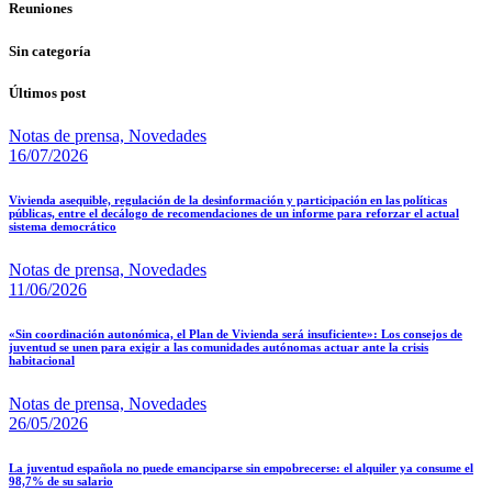
Reuniones
Sin categoría
Últimos post
Notas de prensa,
Novedades
16/07/2026
Vivienda asequible, regulación de la desinformación y participación en las políticas
públicas, entre el decálogo de recomendaciones de un informe para reforzar el actual
sistema democrático
Notas de prensa,
Novedades
11/06/2026
«Sin coordinación autonómica, el Plan de Vivienda será insuficiente»: Los consejos de
juventud se unen para exigir a las comunidades autónomas actuar ante la crisis
habitacional
Notas de prensa,
Novedades
26/05/2026
La juventud española no puede emanciparse sin empobrecerse: el alquiler ya consume el
98,7% de su salario