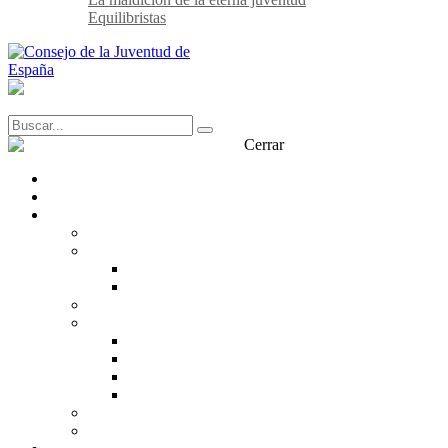
Equilibristas
Cerrar
Transparencia
Contacto
¿Qué es el CJE?
CJE
Estructura
Organigrama
Equipo
¿Qué pensamos?
¿Qué defendemos?
Derechos de la juventud
Incidencia política
Participación juvenil
Trabajo en red
Díalogo con la Juventud
Nuestra historia