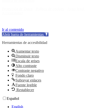
política de privacidad
.
Protección de Datos
·
Política de cookies
·
Aviso legal
·
Accesibilidad
© Consejo de la Juventud de España 2024
Ir al contenido
Abrir barra de herramientas
Herramientas de accesibilidad
Aumentar texto
Disminuir texto
Escala de grises
Alto contraste
Contraste negativo
Fondo claro
Subrayar enlaces
Fuente legible
Restablecer
Español
English