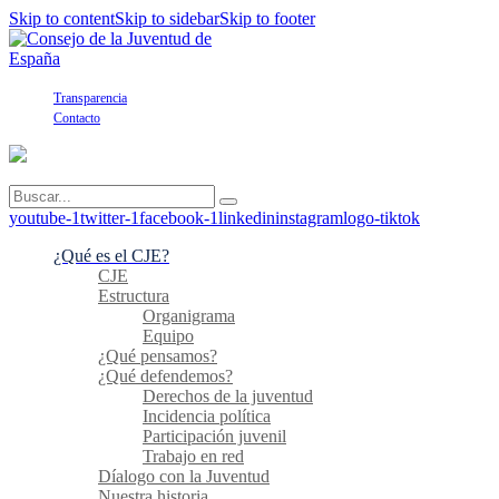
Skip to content
Skip to sidebar
Skip to footer
Transparencia
Contacto
youtube-1
twitter-1
facebook-1
linkedin
instagram
logo-tiktok
¿Qué es el CJE?
CJE
Estructura
Organigrama
Equipo
¿Qué pensamos?
¿Qué defendemos?
Derechos de la juventud
Incidencia política
Participación juvenil
Trabajo en red
Díalogo con la Juventud
Nuestra historia