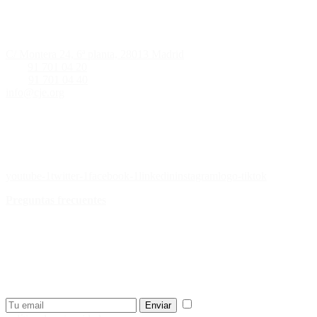
Información de contacto
C/ Montera 24, 6ª planta, 28013 Madrid
Tlf.:
91 701 04 20
Fax:
91 701 04 40
info@cje.org
Nuestras redes sociales
youtube-1
twitter-1
facebook-1
linkedin
instagram
logo-tiktok
Preguntas frecuentes
¿Quieres recibir nuestra newsletter
semanal?
Recibe las novedades, campañas, noticias del CJE en tu e-mail.
He leído y acepto la
Enviar