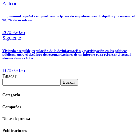
Anterior
La juventud española no puede emanciparse sin empobrecerse: el alquiler ya consume el
98,7% de su salario
26/05/2026
Siguiente
Vivienda asequible, regulación de la desinformación y participación en las políticas
públicas, entre el decálogo de recomendaciones de un informe para reforzar el actual
sistema democrático
16/07/2026
Buscar
Buscar
Categoría
Campañas
Notas de prensa
Publicaciones