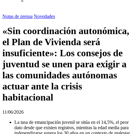
Equilibristas
youtube-1
twitter-1
facebook-1
linkedin
instagram
logo-tiktok
Notas de prensa
Novedades
«Sin coordinación autonómica,
el Plan de Vivienda será
insuficiente»: Los consejos de
juventud se unen para exigir a
las comunidades autónomas
actuar ante la crisis
habitacional
11/06/2026
La tasa de emancipación juvenil se sitúa en el 14,5%, el peor
dato desde que existen registros, mientras la edad media para
independizarse supera los 30 años en un contexto de malestar