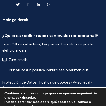
Maiz galderak
¿Quieres recibir nuestra newsletter semanal?
Jaso CJEren albisteak, kanpainak, berriak zure posta
elektronikoan.
Bidali
Pribatutasun politika
irakurri eta onartzen dut.
Protección de Datos
·
Política de cookies
·
Aviso legal
·
Accesibilidad
Cookieak erabiltzen ditugu gure webgunean esperientzia
© Consejo de la Juventud de España 2024
onena eskaintzeko.
Puedes aprender más sobre qué cookies utilizamos o