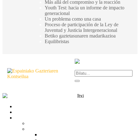
Más allá del compromiso y la reacción
Youth Test: hacia un informe de impacto
generacional
Un problema como una casa
Proceso de participación de la Ley de
Juventud y Justicia Intergeneracional
Betiko gaztetasunaren madarikazioa
Equilibristas
Itxi
Gardentasuna
Kontaktua
Zer da CJE?
CJE
Egitura
Organigrama