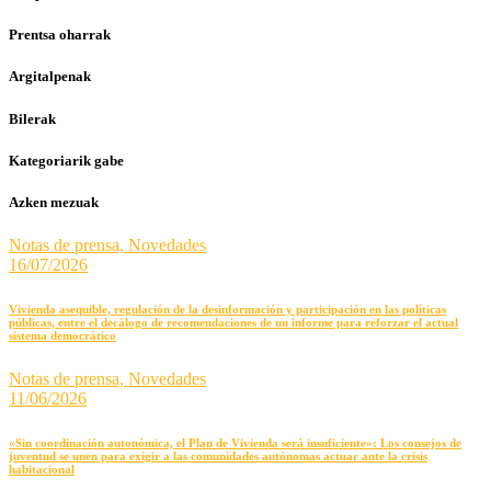
Prentsa oharrak
Argitalpenak
Bilerak
Kategoriarik gabe
Azken mezuak
Notas de prensa,
Novedades
16/07/2026
Vivienda asequible, regulación de la desinformación y participación en las políticas
públicas, entre el decálogo de recomendaciones de un informe para reforzar el actual
sistema democrático
Notas de prensa,
Novedades
11/06/2026
«Sin coordinación autonómica, el Plan de Vivienda será insuficiente»: Los consejos de
juventud se unen para exigir a las comunidades autónomas actuar ante la crisis
habitacional