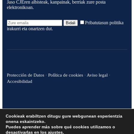
Jaso CJEren albisteak, kanpainak, berriak zure posta
elektronikoan.
Pribatutasun politika
Bidali
irakurri eta onartzen dut.
Protección de Datos
·
Política de cookies
·
Aviso legal
·
Accesibilidad
Cookieak erabiltzen ditugu gure webgunean esperientzia
© Consejo de la Juventud de España 2024
onena eskaintzeko.
Puedes aprender más sobre qué cookies utilizamos o
desactivarlas en los
ajustes
.