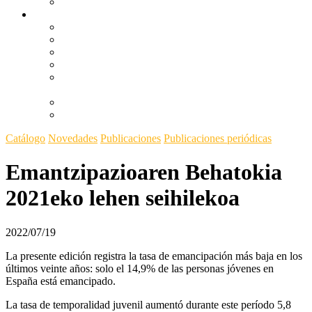
Kanpaiak
Ikerketa
Emantzipazioaren Behatokia
Más allá del compromiso y la reacción
Youth Test: hacia un informe de impacto generacional
Un problema como una casa
Proceso de participación de la Ley de Juventud y
Justicia Intergeneracional
Betiko gaztetasunaren madarikazioa
Equilibristas
Catálogo
Novedades
Publicaciones
Publicaciones periódicas
Emantzipazioaren Behatokia
2021eko lehen seihilekoa
2022/07/19
La presente edición registra la tasa de emancipación más baja en los
últimos veinte años: solo el 14,9% de las personas jóvenes en
España está emancipado.
La tasa de temporalidad juvenil aumentó durante este período 5,8