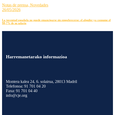
Notas de prensa,
Novedades
26/05/2026
La juventud española no puede emanciparse sin empobrecerse: el alquiler ya consume el
98,7% de su salario
Harremanetarako informazioa
Montera kalea 24, 6. solairua, 28013 Madril
Telefonoa:
91 701 04 20
Faxa:
91 701 04 40
info@cje.org