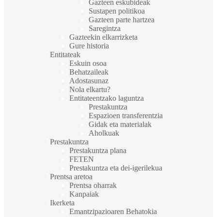
Gazteen eskubideak
Sustapen politikoa
Gazteen parte hartzea
Saregintza
Gazteekin elkarrizketa
Gure historia
Entitateak
Eskuin osoa
Behatzaileak
Adostasunaz
Nola elkartu?
Entitateentzako laguntza
Prestakuntza
Espazioen transferentzia
Gidak eta materialak
Aholkuak
Prestakuntza
Prestakuntza plana
FETEN
Prestakuntza eta dei-igerilekua
Prentsa aretoa
Prentsa oharrak
Kanpaiak
Ikerketa
Emantzipazioaren Behatokia