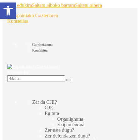
Ireki tresna-barra
Saltatu edukira
Saltatu alboko barrara
Saltatu oinera
Gardentasuna
Kontaktua
Zer da CJE?
CJE
Egitura
Organigrama
Ekipamendua
Zer uste dugu?
Zer defendatzen dugu?