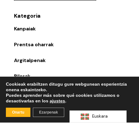
Kategoria
Kanpaiak
Prentsa oharrak
Argitalpenak
Bilerak
Cookieak erabiltzen ditugu gure webgunean esperientzia
onena eskaintzeko.
Kategoriarik gabe
Puedes aprender más sobre qué cookies utilizamos o
desactivarlas en los
ajustes
.
Azken mezuak
Onartu
Ezarpenak
Euskara
NOTAS DE PRENSA,
NOVEDADES
16/07/2026
Vivienda asequible, regulación de la
desinformación y participación en las
políticas públicas, entre el decálogo de