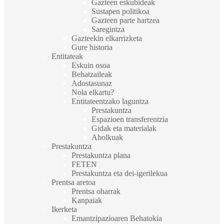
Gazteen eskubideak
Sustapen politikoa
Gazteen parte hartzea
Saregintza
Gazteekin elkarrizketa
Gure historia
Entitateak
Eskuin osoa
Behatzaileak
Adostasunaz
Nola elkartu?
Entitateentzako laguntza
Prestakuntza
Espazioen transferentzia
Gidak eta materialak
Aholkuak
Prestakuntza
Prestakuntza plana
FETEN
Prestakuntza eta dei-igerilekua
Prentsa aretoa
Prentsa oharrak
Kanpaiak
Ikerketa
Emantzipazioaren Behatokia