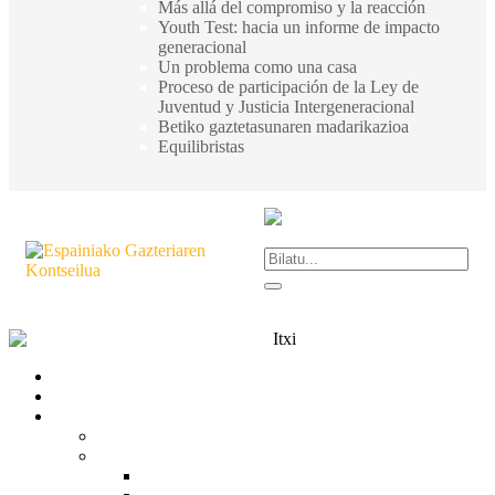
Más allá del compromiso y la reacción
Youth Test: hacia un informe de impacto
generacional
Un problema como una casa
Proceso de participación de la Ley de
Juventud y Justicia Intergeneracional
Betiko gaztetasunaren madarikazioa
Equilibristas
Itxi
Gardentasuna
Kontaktua
Zer da CJE?
CJE
Egitura
Organigrama