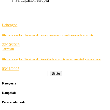
Participación europea
Lehengoa
Oferta de empleo: Técnico/a de gestión económica y justificación de proyecto
22/10/2025
Jarraian
Oferta de empleo: Técnico/a de ejecución de proyecto sobre juventud y democracia
03/11/2025
Bilatu
Kategoria
Kanpaiak
Prentsa oharrak