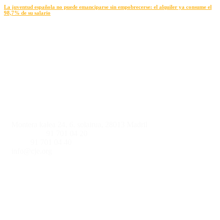
La juventud española no puede emanciparse sin empobrecerse: el alquiler ya consume el
98,7% de su salario
Harremanetarako informazioa
Montera kalea 24, 6. solairua, 28013 Madril
Telefonoa:
91 701 04 20
Faxa:
91 701 04 40
info@cje.org