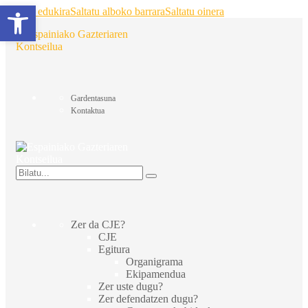
Ireki tresna-barra
Saltatu edukira
Saltatu alboko barrara
Saltatu oinera
Gardentasuna
Kontaktua
Zer da CJE?
CJE
Egitura
Organigrama
Ekipamendua
Zer uste dugu?
Zer defendatzen dugu?