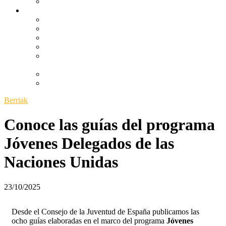
Kanpaiak
Ikerketa
Emantzipazioaren Behatokia
Más allá del compromiso y la reacción
Youth Test: hacia un informe de impacto generacional
Un problema como una casa
Proceso de participación de la Ley de Juventud y
Justicia Intergeneracional
Betiko gaztetasunaren madarikazioa
Equilibristas
Berriak
Conoce las guías del programa
Jóvenes Delegados de las
Naciones Unidas
23/10/2025
Desde el Consejo de la Juventud de España publicamos las
ocho guías elaboradas en el marco del programa
Jóvenes