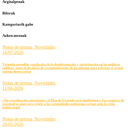
Argitalpenak
Bilerak
Kategoriarik gabe
Azken mezuak
Notas de prensa,
Novedades
16/07/2026
Vivienda asequible, regulación de la desinformación y participación en las políticas
públicas, entre el decálogo de recomendaciones de un informe para reforzar el actual
sistema democrático
Notas de prensa,
Novedades
11/06/2026
«Sin coordinación autonómica, el Plan de Vivienda será insuficiente»: Los consejos de
juventud se unen para exigir a las comunidades autónomas actuar ante la crisis
habitacional
Notas de prensa,
Novedades
26/05/2026