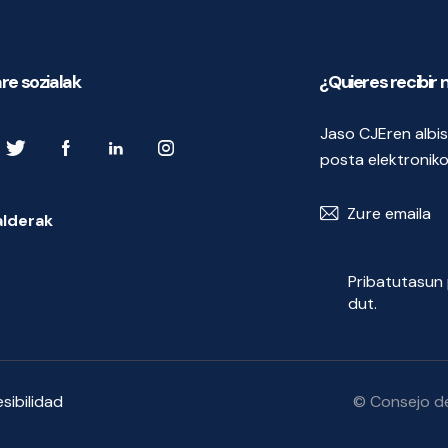
re sozialak
¿Quieres recibir
Jaso CJEren albis
posta elektroniko
alderak
Pribatutasun 
dut.
sibilidad
© Consejo d