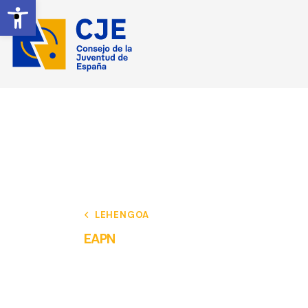
Ireki tresna-barra
LEHENGOA
EAPN